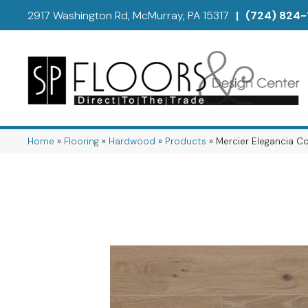
2917 Washington Rd, McMurray, PA 15317
|
(724) 824-
Home
»
Flooring
»
Hardwood
»
Products
»
Mercier Elegancia